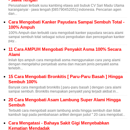
Perusahaan terbaik susu kambing etawa asli bubuk CV Sari Madu Utama
karanganyar - jawa tengah [085790452051] indonesia. Pencarian agen
dan...
Cara Mengobati Kanker Payudara Sampai Sembuh Total -
100% Ampuh
100% Ampuh dan terbukti cara mengobati kanker payudara secara alami
sampai sembuh total sebagai solusi pengobatan dan pencegahan kanker
pay...
11 Cara AMPUH Mengobati Penyakit Asma 100% Secara
Alami
Inilah tips ampuh cara mengobati asma menggunakan cara yang alami
dengan mengetahui penyebab asma dan macam jenis penyakit asma
terlebih...
15 Cara Mengobati Bronkitis [ Paru-Paru Basah ] Hingga
Sembuh 100%
Banyak cara mengobati bronkitis [ paru-paru basah ] dengan cara alami
sampai sembuh. Bronkitis merupakan penyakit yang terjadi akibat in...
20 Cara Mengobati Asam Lambung Super Alami Hingga
Sembuh
Terbukti cara mengobati asam lambung anda hingga sembuh dan tidak
kambuh lagi pada pembahasan artikel dengan judul " 20 cara mengobat...
Cara Mengatasi - Bahaya Sakit Gigi Menyebabkan
Kematian Mendadak