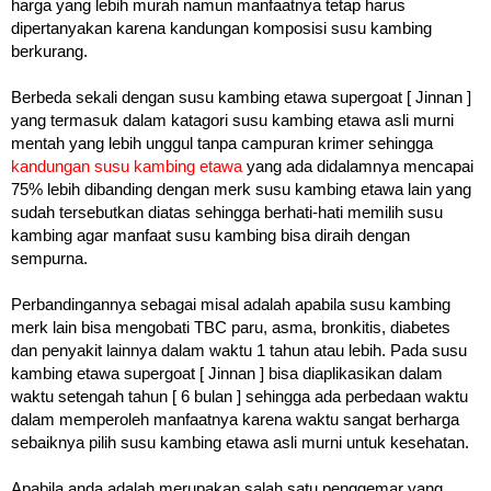
harga yang lebih murah namun manfaatnya tetap harus
dipertanyakan karena kandungan komposisi susu kambing
berkurang.
Berbeda sekali dengan susu kambing etawa supergoat [ Jinnan ]
yang termasuk dalam katagori susu kambing etawa asli murni
mentah yang lebih unggul tanpa campuran krimer sehingga
kandungan susu kambing etawa
yang ada didalamnya mencapai
75% lebih dibanding dengan merk susu kambing etawa lain yang
sudah tersebutkan diatas sehingga berhati-hati memilih susu
kambing agar manfaat susu kambing bisa diraih dengan
sempurna.
Perbandingannya sebagai misal adalah apabila susu kambing
merk lain bisa mengobati TBC paru, asma, bronkitis, diabetes
dan penyakit lainnya dalam waktu 1 tahun atau lebih. Pada susu
kambing etawa supergoat [ Jinnan ] bisa diaplikasikan dalam
waktu setengah tahun [ 6 bulan ] sehingga ada perbedaan waktu
dalam memperoleh manfaatnya karena waktu sangat berharga
sebaiknya pilih susu kambing etawa asli murni untuk kesehatan.
Apabila anda adalah merupakan salah satu penggemar yang