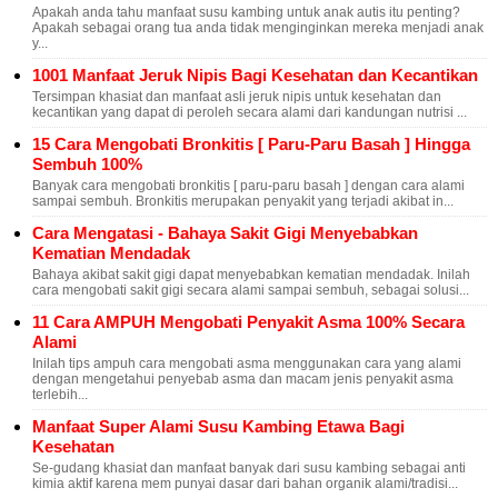
Apakah anda tahu manfaat susu kambing untuk anak autis itu penting?
Apakah sebagai orang tua anda tidak menginginkan mereka menjadi anak
y...
1001 Manfaat Jeruk Nipis Bagi Kesehatan dan Kecantikan
Tersimpan khasiat dan manfaat asli jeruk nipis untuk kesehatan dan
kecantikan yang dapat di peroleh secara alami dari kandungan nutrisi ...
15 Cara Mengobati Bronkitis [ Paru-Paru Basah ] Hingga
Sembuh 100%
Banyak cara mengobati bronkitis [ paru-paru basah ] dengan cara alami
sampai sembuh. Bronkitis merupakan penyakit yang terjadi akibat in...
Cara Mengatasi - Bahaya Sakit Gigi Menyebabkan
Kematian Mendadak
Bahaya akibat sakit gigi dapat menyebabkan kematian mendadak. Inilah
cara mengobati sakit gigi secara alami sampai sembuh, sebagai solusi...
11 Cara AMPUH Mengobati Penyakit Asma 100% Secara
Alami
Inilah tips ampuh cara mengobati asma menggunakan cara yang alami
dengan mengetahui penyebab asma dan macam jenis penyakit asma
terlebih...
Manfaat Super Alami Susu Kambing Etawa Bagi
Kesehatan
Se-gudang khasiat dan manfaat banyak dari susu kambing sebagai anti
kimia aktif karena mem punyai dasar dari bahan organik alami/tradisi...