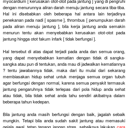
myocardium [ kerusakan otot-otot pada jantung ] yang di pengruhi
dengan menurunnya aliran darah menuju jantung secara tiba-tiba.
Hal ini disebabkan oleh beberapa hal antara lain terjadinya
penekanan pada nadi [ spasme ], thrombus [ penumpukan darah
pada aliran menuju jantung ], bila kerja jantung anda semakin
menurun tentu akan menyebabkan kerusakan otot-otot pada
jantung hingga otot fakum infark [ tidak berfungsi ].
Hal tersebut di atas dapat terjadi pada anda dan semua orang,
yang dapat menyebabkan kematian dengan tidak di sangka-
sangka atau pun di tentukan, anda mau di jadwalkan kematiannya
? tentu jawabannya tidak. maka dari itu mulai dari sekarang
membiasakan hidup sehat untuk menjaga semua organ tubuh
agar berfungsi dengan normal, karena semua penyakit termasuk
jantung pengaruhnya tidak terlepas dari pola hidup anda sehat
atau tidak, bila tidak sehat anda tahu sendiri akibatnya dalam
beberapa tahun kedepan.
Bila jantung anda masih berfungsi dengan baik, jagalah sebaik
mungkin. Tetapi bila anda sudah sakit jantung atau memasuki
gejala awal, tetap tenang jangan stres, sebaiknya lakukan
cara