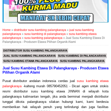
Home
»
distributor susu kambing palangkaraya
»
jual susu kambing
palangkaraya
»
susu kambing di palangkaraya
»
susu kambing etawa
palangkaraya
»
susu kambing palangkaraya
»
Jual Susu Kambing Etawa Di
Palangkaraya - Produsen Etawa Pilihan Organik Alami
DISTRIBUTOR SUSU KAMBING PALANGKARAYA
JUAL SUSU KAMBING PALANGKARAYA
SUSU KAMBING DI PALANGKARAYA
SUSU KAMBING ETAWA PALANGKARAYA
SUSU KAMBING PALANGKARAYA
Jual Susu Kambing Etawa Di Palangkaraya - Produsen Etawa
Pilihan Organik Alami
Pusat distributor andala
n indonesia cerdas
jual
susu kambing etawa
palangkaraya
-kalteng murah 085790452051 - Dicari agen untuk stokis
resmi distributor susu kambing etawa JINNAN di wilayah kota
palangkaraya kalimantan tengah, jika anda berminat menjadi distributor
tunggal dikota palangkaraya silakan hubungi kami, kami berdesia
memberikan hak wilayah penuh yang terlindungi dan juga fasilitas