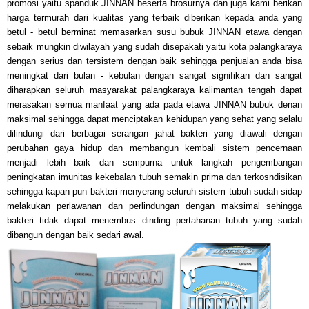
promosi yaitu spanduk JINNAN beserta brosurnya dan juga kami berikan
harga termurah dari kualitas yang terbaik diberikan kepada anda yang
betul - betul berminat memasarkan
susu
bubuk JINNAN
etawa
dengan
sebaik mungkin diwilayah yang sudah disepakati yaitu kota palangkaraya
dengan serius dan tersistem dengan baik
sehingga penjualan anda bisa
meningkat dari bulan - kebulan dengan sangat signifikan dan sangat
diharapkan seluruh masyarakat palangkaraya kalimantan tengah dapat
merasakan semua manfaat yang ada pada etawa JINNAN bubuk denan
maksimal sehingga dapat menciptakan kehidupan yang sehat yang selalu
dilindungi dari berbagai serangan jahat bakteri yang diawali dengan
perubahan gaya hidup dan membangu
n kembali sistem pencernaan
menjadi lebih baik dan sempurna u
ntuk langkah pengembangan
peningkatan imunitas kekebalan tubuh semakin prima dan terkosndisikan
sehingga kapan pun bakteri menyerang seluruh sistem tubuh sudah sidap
melakukan perlawanan dan perlindungan dengan maksimal sehingga
bakteri tidak dapat menembus dinding pertahanan tubuh yang s
udah
dibang
un dengan baik sedari awal
.