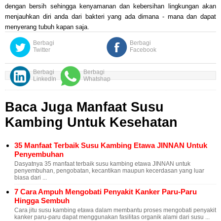
dengan bersih s
ehingga kenyamanan dan kebersihan ling
kungan akan
menjauhkan diri anda dari bakteri yang ada dimana - mana dan dapat
menyerang tubuh
kapan saja
.
Berbagi
Berbagi
Twitter
Facebook
Berbagi
Berbagi
LinkedIn
Whatshap
Baca Juga Manfaat Susu
Kambing Untuk Kesehatan
35 Manfaat Terbaik Susu Kambing Etawa JINNAN Untuk
Penyembuhan
Dasyatnya 35 manfaat terbaik susu kambing etawa JINNAN untuk
penyembuhan, pengobatan, kecantikan maupun kecerdasan yang luar
biasa dari ...
7 Cara Ampuh Mengobati Penyakit Kanker Paru-Paru
Hingga Sembuh
Cara jitu susu kambing etawa dalam membantu proses mengobati penyakit
kanker paru-paru dapat menggunakan fasilitas organik alami dari susu ...