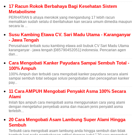
17 Racun Rokok Berbahaya Bagi Kesehatan Sistem
Metabolisme
PERHATIAN b ahaya merokok yang mengandung 17 lebih racun
mematikan sudah selalu d iberitahukan kan secara umum dimedia maupun
secara la ...
Susu Kambing Etawa CV. Sari Madu Utama - Karanganyar
- Jawa Tengah
Perusahaan terbaik susu kambing etawa asli bubuk CV Sari Madu Utama
karanganyar - jawa tengah [085790452051] indonesia. Pencarian agen
dan...
Cara Mengobati Kanker Payudara Sampai Sembuh Total -
100% Ampuh
100% Ampuh dan terbukti cara mengobati kanker payudara secara alami
sampai sembuh total sebagai solusi pengobatan dan pencegahan kanker
pay...
11 Cara AMPUH Mengobati Penyakit Asma 100% Secara
Alami
Inilah tips ampuh cara mengobati asma menggunakan cara yang alami
dengan mengetahui penyebab asma dan macam jenis penyakit asma
terlebih...
20 Cara Mengobati Asam Lambung Super Alami Hingga
Sembuh
Terbukti cara mengobati asam lambung anda hingga sembuh dan tidak
kambuh lagi pada pembahasan artikel dengan judul " 20 cara mengobat...