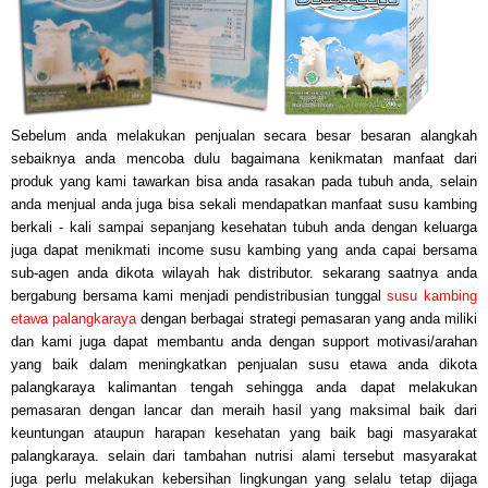
Sebelum anda
melakukan penjualan secara besar besaran
alangkah
sebaiknya anda mencoba dulu bagaimana kenikmatan manfaat dari
produk yang kami tawarkan bisa anda rasakan pada tubuh anda, selain
anda menjual anda juga bisa sekali mendapatkan
manfaat susu kambing
berkali - kali sampai sepanjang kesehatan tubuh anda dengan keluarga
juga dapat menikmati income susu kambing yang anda capai bersama
sub-agen anda dikota wilayah hak distributor.
s
ekarang saatnya anda
bergabung bersama kami menjadi pendistribusian tunggal
susu kambing
etawa palangkaraya
dengan berbagai strategi pemasaran yang anda
miliki
dan kami juga
dapat
membantu anda dengan support motivasi/arahan
yang baik dalam meningkatkan penjualan susu
etawa
anda dikota
palangkaraya kalimantan tengah sehingga a
nda dapat melakukan
pemasaran dengan lancar dan meraih hasil yang maksimal baik dari
keuntungan ataupun harapan kesehatan yang baik bagi masyarakat
palan
gkaraya. selain dari tambahan nutrisi alami tersebut masyarakat
juga perlu melakukan kebersihan lingkungan yang selalu tetap dijaga