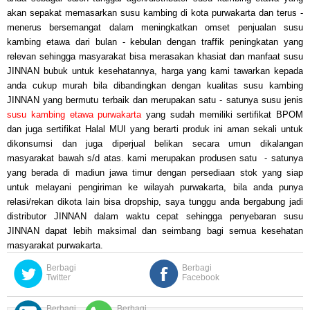
akan sepakat memasarkan susu kambing di kota purwakarta dan terus -
menerus bersemangat dalam meningkatkan omset penjualan susu
kambing etawa dari bulan - kebulan dengan traffik peningkatan yang
relevan sehingga masyarakat bisa merasakan k
hasiat dan
manfaat susu
JINNAN bubuk
untuk kesehatan
nya
, harga yang kami tawarkan kepada
anda cukup murah bila dibandingkan dengan kualitas susu kambing
JINNAN yang bermutu terbaik dan merupakan satu - satunya susu jenis
susu kambing etawa purwakarta
yang sudah memiliki sertifikat BPOM
dan juga sertifikat Halal MUI yang berarti produk ini aman sekali untuk
dikonsumsi dan juga diperjual belikan secara umun dikalangan
masyarakat bawah s/d atas
.
kami merupakan produsen satu - satunya
yang berada di madiun jawa timur dengan persediaan stok yang siap
untuk melayani pengiriman ke wilayah purwakarta, bila anda punya
relasi/
rekan
dikota lain bisa dropship, saya tunggu anda bergabung jadi
distributor
JINNAN
dalam waktu cepat sehingga penyebaran susu
JINNAN
dapat
lebih maksimal dan seimbang bagi semua kesehatan
masyarakat purwakarta.
Berbagi
Berbagi
Twitter
Facebook
Berbagi
Berbagi