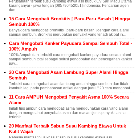
Perusahaan terbaik susu kambing etawa asli bubuk CV Sari Madu Utama
karanganyar - jawa tengah [085790452051] indonesia. Pencarian agen
dan...
15 Cara Mengobati Bronkitis [ Paru-Paru Basah ] Hingga
Sembuh 100%
Banyak cara mengobati bronkitis [ paru-paru basah ] dengan cara alami
sampai sembuh. Bronkitis merupakan penyakit yang terjadi akibat in...
Cara Mengobati Kanker Payudara Sampai Sembuh Total -
100% Ampuh
100% Ampuh dan terbukti cara mengobati kanker payudara secara alami
sampai sembuh total sebagai solusi pengobatan dan pencegahan kanker
pay...
20 Cara Mengobati Asam Lambung Super Alami Hingga
Sembuh
Terbukti cara mengobati asam lambung anda hingga sembuh dan tidak
kambuh lagi pada pembahasan artikel dengan judul " 20 cara mengobat...
11 Cara AMPUH Mengobati Penyakit Asma 100% Secara
Alami
Inilah tips ampuh cara mengobati asma menggunakan cara yang alami
dengan mengetahui penyebab asma dan macam jenis penyakit asma
terlebih...
20 Manfaat Terbaik Sabun Susu Kambing Etawa Untuk
Kulit Wajah
Rahasia manfaat plus khasiat sabun susu kambing etawa asli