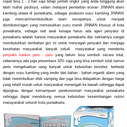
cepat bisa 1 - 2 hari saja tetapi jumlah ongkir yang anda tanggung akan
lebih mahal jatuhnya, selain melayani pembelian eceran
JINNAN alami
kambing etawa
di purwakarta, sebagai produsen susu kambing JINNAN
juga mencari/membutuhkan team secepatnya untuk menjadi
distributor/agen yang memasarkan susu merek JINNAN khusus di kota
purwakarta, sebagai niat awal kenapa harus ada agen penyalur di
purwakarta adalah karena masyarakat purwakarta dan sekitarnya sangat
membutuhkan tambahan gizi ini untuk mencegah penyakit dan menjaga
kesehatan masyarakat, banyak sekali masyarakat yang menderita
penyakit kanker paru - paru
yang belum bisa sembuh secara total,
sebenarnya ada juga presentase 10% saja yang bisa sembuh total namun
perlu mengeluarkan uang banyak untuk kebutuhan tersebut. berbeda
dengan susu kambing yang terdiri dari bahan - bahan organik alami yang
tidak menimbulkan efek samping dan juga bisa didapatkan dengan harga
yang relatif murah untuk masyarakat menengah ke bawah sehingga
dapat
dijangkau dengan kemampuan perekonomian
mas
yarakat purwakarta
sehingga dapat mendukung semua kebutuhan keseimbangan nutrisi
masayarakat seluruh kota purwakarta
.